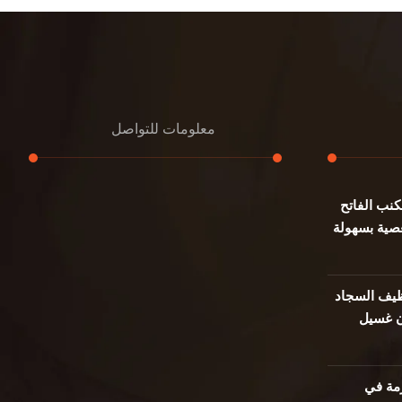
معلومات للتواصل
نب الفاتح
عنوان مكتبنا
صية بسهولة
جادة الشيخ محمد بن راشد – دبي
هاتف
0501732352
يف السجاد
ن غسيل
بريد إلكتروني
info@oudalmassa-cleaning.com
مة في