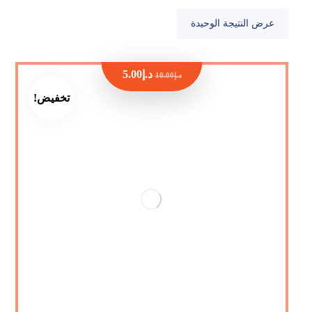
عرض النتيجة الوحيدة
د.إ
5.00
د.إ
10.00
تخفيض!