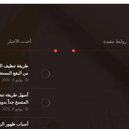
روابط مفيدة
أحدث الأخبار
طريقة تنظيف الك
كنب
تنظيف مطابخ
من البقع المستع
نات
تنظيف فلل
يوليو 8, 2026
ئر
مكافحة حشرات
د
مكافحة الوزغ
أسهل طريقة تنظ
فئران
مكافحة البق
المتسخ جداً بدو
لمنزلي
تنظيف مباني
يوليو 8, 2026
حمام
مكافحة الرمة
م
أسباب ظهور الر