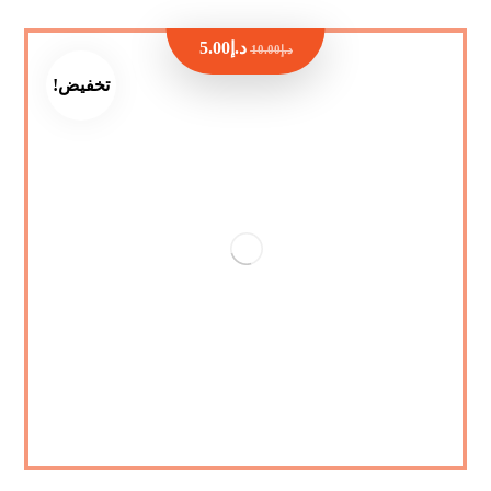
د.إ
5.00
د.إ
10.00
تخفيض!