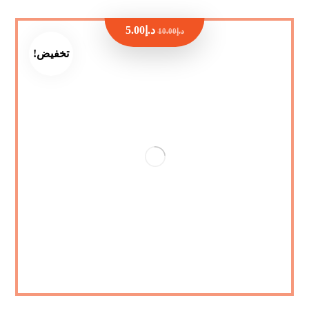
د.إ
5.00
د.إ
10.00
تخفيض!