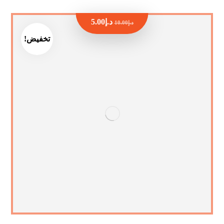
د.إ
5.00
د.إ
10.00
تخفيض!