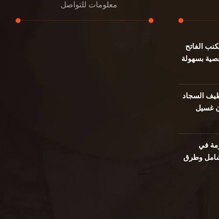
معلومات للتواصل
نب الفاتح
عنوان مكتبنا
صية بسهولة
جادة الشيخ محمد بن راشد – دبي
هاتف
0501732352
يف السجاد
ن غسيل
بريد إلكتروني
info@oudalmassa-cleaning.com
مة في
 شامل وطرق