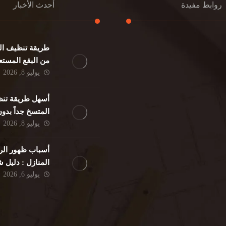
روابط مفيدة
أحدث الأخبار
طريقة تنظيف الك
كنب
تنظيف مطابخ
من البقع المستع
نات
تنظيف فلل
يوليو 8, 2026
ئر
مكافحة حشرات
د
مكافحة الوزغ
أسهل طريقة تنظ
فئران
مكافحة البق
المتسخ جداً بدو
لمنزلي
تنظيف مباني
يوليو 8, 2026
حمام
مكافحة الرمة
م
أسباب ظهور الر
المنازل : دليل
يوليو 6, 2026
الوقاية النهائية