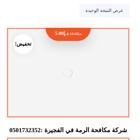
عرض النتيجة الوحيدة
د.إ
5.00
د.إ
10.00
تخفيض!
شركة مكافحة الرمة في الفجيرة :0501732352