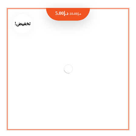
د.إ
5.00
د.إ
10.00
تخفيض!