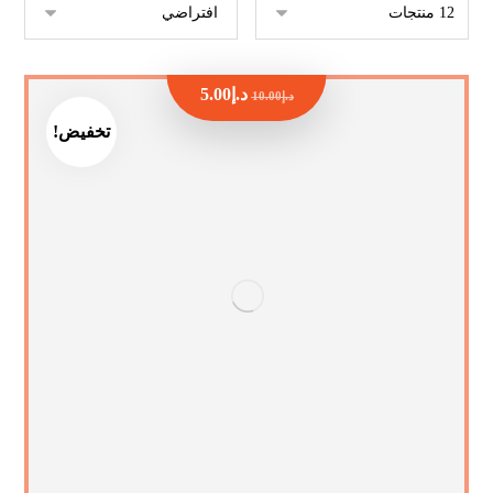
د.إ
5.00
د.إ
10.00
تخفيض!