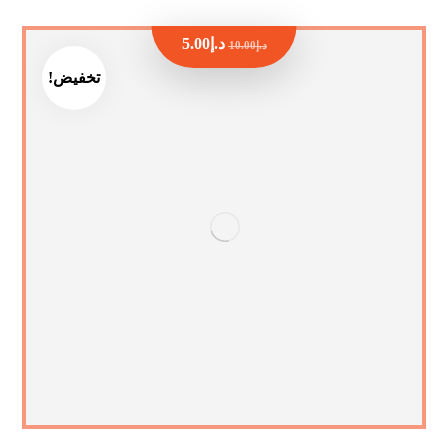
د.إ
5.00
د.إ
10.00
تخفيض!