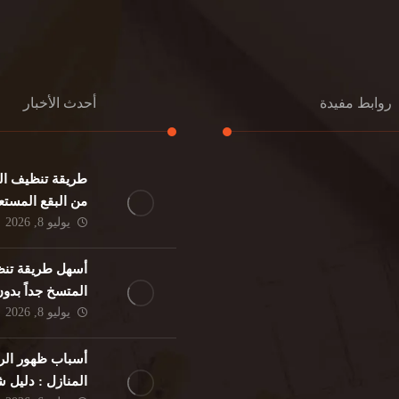
روابط مفيدة
أحدث الأخبار
طريقة تنظيف الك
كنب
تنظيف مطابخ
من البقع المستع
نات
تنظيف فلل
يوليو 8, 2026
ئر
مكافحة حشرات
د
مكافحة الوزغ
أسهل طريقة تنظ
فئران
مكافحة البق
المتسخ جداً بدو
لمنزلي
تنظيف مباني
يوليو 8, 2026
حمام
مكافحة الرمة
م
أسباب ظهور الر
المنازل : دليل