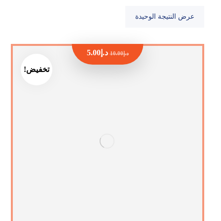
عرض النتيجة الوحيدة
د.إ
5.00
د.إ
10.00
تخفيض!