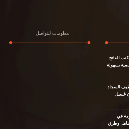
معلومات للتواصل
نب الفاتح
عنوان مكتبنا
صية بسهولة
جادة الشيخ محمد بن راشد – دبي
هاتف
0501732352
يف السجاد
ن غسيل
بريد إلكتروني
info@oudalmassa-cleaning.com
مة في
 شامل وطرق