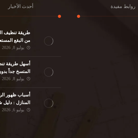
روابط مفيدة
أحدث الأخبار
طريقة تنظيف الك
كنب
تنظيف مطابخ
من البقع المستع
نات
تنظيف فلل
يوليو 8, 2026
ئر
مكافحة حشرات
د
مكافحة الوزغ
أسهل طريقة تنظ
فئران
مكافحة البق
المتسخ جداً بدو
لمنزلي
تنظيف مباني
يوليو 8, 2026
حمام
مكافحة الرمة
م
أسباب ظهور الر
المنازل : دليل
يوليو 6, 2026
الوقاية النهائية