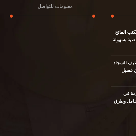
معلومات للتواصل
نب الفاتح
عنوان مكتبنا
صية بسهولة
جادة الشيخ محمد بن راشد – دبي
هاتف
0501732352
يف السجاد
ن غسيل
بريد إلكتروني
info@oudalmassa-cleaning.com
مة في
 شامل وطرق