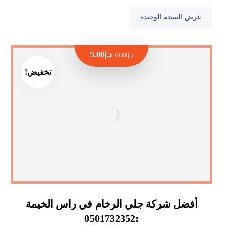
عرض النتيجة الوحيدة
د.إ
5.00
د.إ
10.00
تخفيض!
أفضل شركة جلي الرخام في راس الخيمة
:0501732352