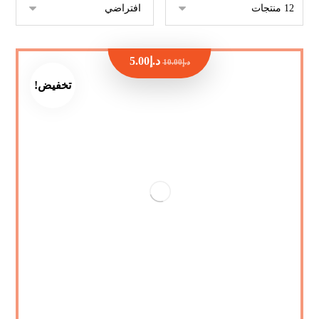
د.إ
5.00
د.إ
10.00
تخفيض!