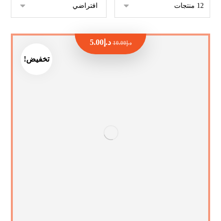
د.إ
5.00
د.إ
10.00
تخفيض!