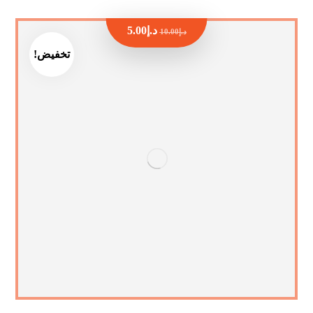
د.إ
5.00
د.إ
10.00
تخفيض!