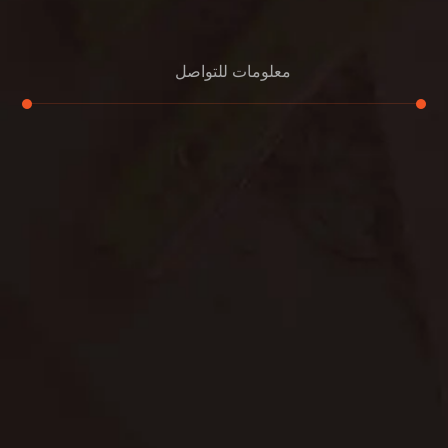
معلومات للتواصل
عنوان مكتبنا
جادة الشيخ محمد بن راشد – دبي
هاتف
0501732352
بريد إلكتروني
info@oudalmassa-cleaning.com